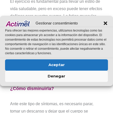
El ejercicio es fundamental para llevar un estilo de
vida saludable, pero en exceso puede tener efectos
dañinos para nuestro cuerpo. La fatiga muscular
Gestionar consentimiento
aparece por el agotamiento de las fibras
musculares y se refleja como dolor en las
Para ofrecer las mejores experiencias, utilizamos tecnologías como las
cookies para almacenar y/o acceder a la información del dispositivo. El
articulaciones, calambres, debilidad o molestias en
consentimiento de estas tecnologías nos permitirá procesar datos como el
comportamiento de navegación o las identificaciones únicas en este sitio.
las piernas.
No consentir o retirar el consentimiento, puede afectar negativamente a
ciertas características y funciones.
Esta sensación suele aparecer cuando se somete
Aceptar
al cuerpo a un esfuerzo demasiado intenso y a un
cansancio excesivo.
Denegar
¿Cómo disminuirla?
Ante este tipo de síntomas, es necesario parar,
tomar un descanso y dejar que el cuerpo se