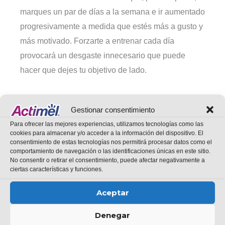
marques un par de días a la semana e ir aumentado
progresivamente a medida que estés más a gusto y
más motivado. Forzarte a entrenar cada día
provocará un desgaste innecesario que puede
hacer que dejes tu objetivo de lado.
No seas impaciente.
Gestionar consentimiento
Para ofrecer las mejores experiencias, utilizamos tecnologías como las
cookies para almacenar y/o acceder a la información del dispositivo. El
Los beneficios y los resultados de empezar una
consentimiento de estas tecnologías nos permitirá procesar datos como el
comportamiento de navegación o las identificaciones únicas en este sitio.
vida más activa se ven a largo plazo. No
No consentir o retirar el consentimiento, puede afectar negativamente a
desesperes si a los 2 días no notas ningún cambio.
ciertas características y funciones.
Con el tiempo empezarás a ver cambios tanto
Aceptar
físicos como mentales que te motivarán a seguir
entrenando.
Denegar